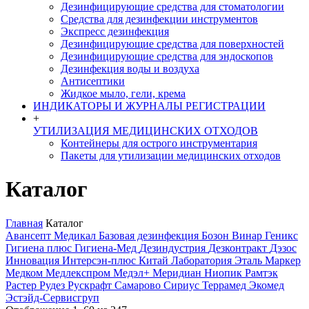
Дезинфицирующие средства для стоматологии
Средства для дезинфекции инструментов
Экспресс дезинфекция
Дезинфицирующие средства для поверхностей
Дезинфицирующие средства для эндоскопов
Дезинфекция воды и воздуха
Антисептики
Жидкое мыло, гели, крема
ИНДИКАТОРЫ И ЖУРНАЛЫ РЕГИСТРАЦИИ
+
УТИЛИЗАЦИЯ МЕДИЦИНСКИХ ОТХОДОВ
Контейнеры для острого инструментария
Пакеты для утилизации медицинских отходов
Каталог
Главная
Каталог
Авансепт Медикал
Базовая дезинфекция
Бозон
Винар
Геникс
Гигиена плюс
Гигиена-Мед
Дезиндустрия
Дезконтракт
Дэзос
Инновация
Интерсэн-плюс
Китай
Лаборатория Эталь
Маркер
Медком
Медлекспром
Медэл+
Меридиан
Ниопик
Рамтэк
Растер
Рудез
Рускрафт
Самарово
Сириус
Террамед
Экомед
Эстэйд-Сервисгруп