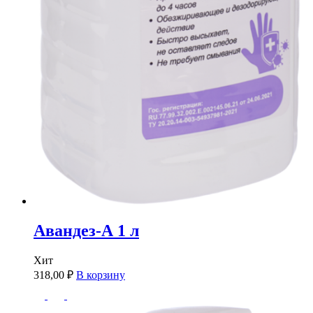
Авандез-А 1 л
Хит
318,00
₽
В корзину