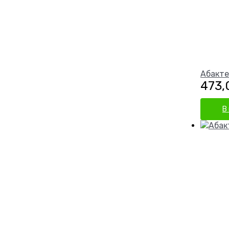
Абакте
473
В