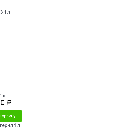
1 л
00
₽
 корзину