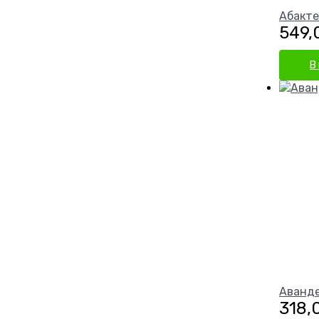
Абакте
549
В
Аванде
318,