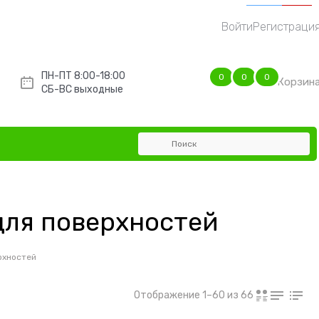
Распродажа
Новинка
Хит
Хит
Войти
Регистраци
ПН-ПТ 8:00-18:00
0
0
0
Корзин
СБ-ВС выходные
ля поверхностей
рхностей
Отображение 1–60 из 66