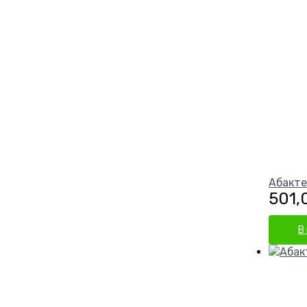
Абакте
501,
В