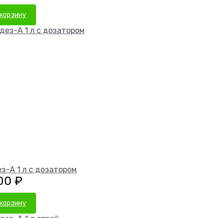
 корзину
з-А 1 л с дозатором
,00
₽
 корзину