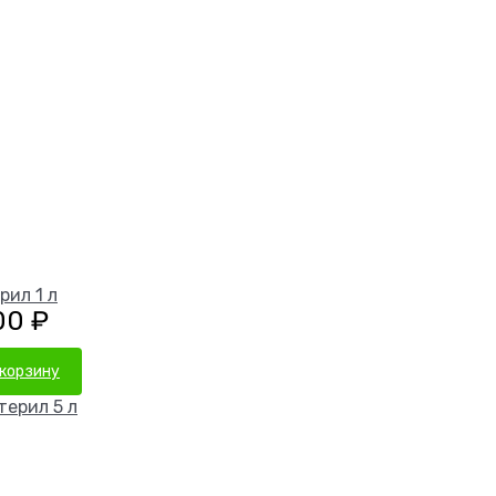
рил 1 л
00
₽
 корзину