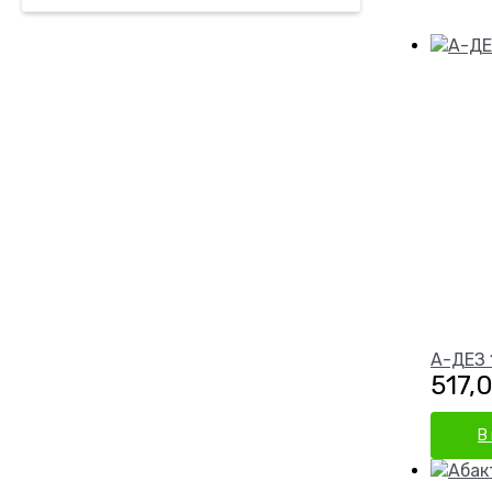
А-ДЕЗ 
517,
В