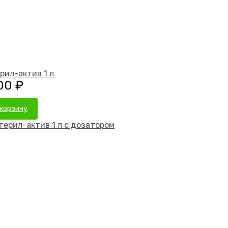
рил-актив 1 л
,00
₽
 корзину