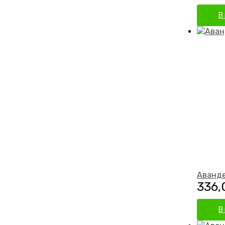
В
Аванде
336
В