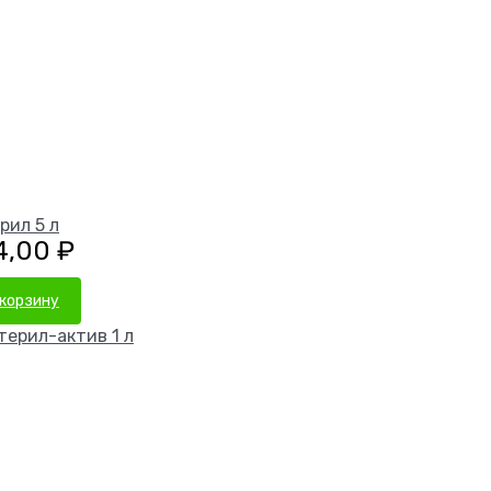
рил 5 л
4,00
₽
 корзину