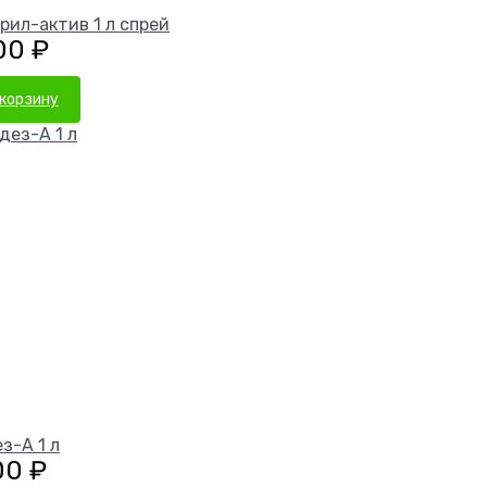
рил-актив 1 л спрей
,00
₽
 корзину
з-А 1 л
00
₽