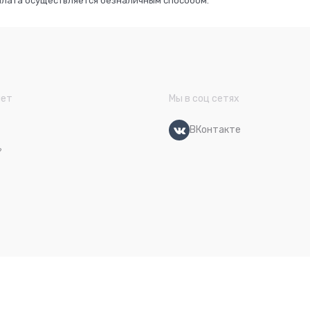
плата осуществляется безналичным способом.
нет
Мы в соц сетях
ВКонтакте
?