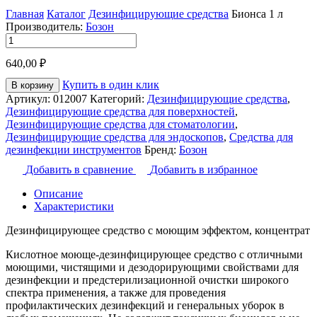
Главная
Каталог
Дезинфицирующие средства
Бионса 1 л
Производитель:
Бозон
Количество
товара
640,00
₽
Бионса
1
Купить в один клик
В корзину
л
Артикул:
012007
Категорий:
Дезинфицирующие средства
,
Дезинфицирующие средства для поверхностей
,
Дезинфицирующие средства для стоматологии
,
Дезинфицирующие средства для эндоскопов
,
Средства для
дезинфекции инструментов
Бренд:
Бозон
Добавить в сравнение
Добавить в избранное
Описание
Характеристики
Дезинфицирующее средство с моющим эффектом, концентрат
Кислотное моюще-дезинфицирующее средство с отличными
моющими, чистящими и дезодорирующими свойствами для
дезинфекции и предстерилизационной очистки широкого
спектра применения, а также для проведения
профилактических дезинфекций и генеральных уборок в