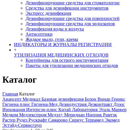
Дезинфицирующие средства для стоматологии
Средства для дезинфекции инструментов
Экспресс дезинфекция
Дезинфицирующие средства для поверхностей
Дезинфицирующие средства для эндоскопов
Дезинфекция воды и воздуха
Антисептики
Жидкое мыло, гели, крема
ИНДИКАТОРЫ И ЖУРНАЛЫ РЕГИСТРАЦИИ
+
УТИЛИЗАЦИЯ МЕДИЦИНСКИХ ОТХОДОВ
Контейнеры для острого инструментария
Пакеты для утилизации медицинских отходов
Каталог
Главная
Каталог
Авансепт Медикал
Базовая дезинфекция
Бозон
Винар
Геникс
Гигиена плюс
Гигиена-Мед
Дезиндустрия
Дезконтракт
Дэзос
Инновация
Интерсэн-плюс
Китай
Лаборатория Эталь
Маркер
Медком
Медлекспром
Медэл+
Меридиан
Ниопик
Рамтэк
Растер
Рудез
Рускрафт
Самарово
Сириус
Террамед
Экомед
Эстэйд-Сервисгруп