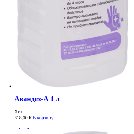
Авандез-А 1 л
Хит
318,00
₽
В корзину