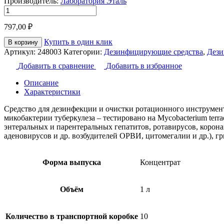
Производитель:
Лаборатория Эталь
Количество
товара
797,00
₽
Аксиат
для
Купить в один клик
В корзину
очистки
Артикул:
248003
Категории:
Дезинфицирующие средства
,
Дези
аспирационных
систем
Добавить в сравнение
Добавить в избранное
1
л
Описание
Характеристики
Средство для дезинфекции и очистки ротационного инструме
микобактерии туберкулеза – тестировано на Mycobacterium terr
энтеральных и парентеральных гепатитов, ротавирусов, корона
аденовирусов и др. возбудителей ОРВИ, цитомегалии и др.), г
Форма выпуска
Концентрат
Объём
1 л
Количество в транспортной коробке
10