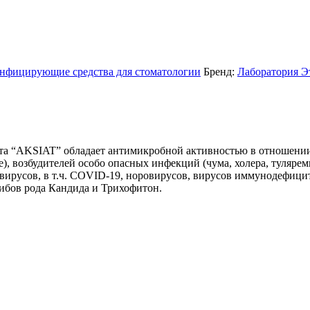
нфицирующие средства для стоматологии
Бренд:
Лаборатория Э
нта “AKSIAT” обладает антимикробной активностью в отношени
ae), возбудителей особо опасных инфекций (чума, холера, туляр
вирусов, в т.ч. COVID-19, норовирусов, вирусов иммунодефицита
рибов рода Кандида и Трихофитон.