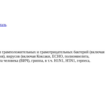
таль
и грамположительных и грамотрицательных бактерий (включая
емия), вирусов (включая Коксаки, ЕСНО, полиомиелита,
 человека (ВИЧ), гриппа, в т.ч. H1N1, H5N1, герпеса,