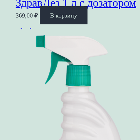
ЗдравДез 1 л с дозатором
369,00
₽
В корзину