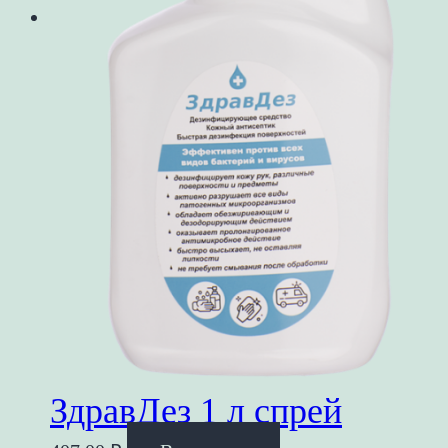
ЗдравДез 1 л спрей